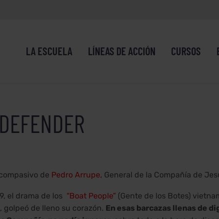
LA ESCUELA
LÍNEAS DE ACCIÓN
CURSOS
 DEFENDER
r compasivo de
Pedro Arrupe,
General de la Compañía de Jesú
9, el drama de los
“Boat People”
(Gente de los Botes) vietna
, golpeó de lleno su corazón.
En esas barcazas llenas de d