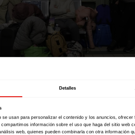
ra
Detalles
ia se convierta en la normalidad, situaciones permanentes 
o de Estudios Sobre Conflictos y Acción Humanitaria): «
Nos m
ivimos en un planeta sometido a riesgos y amenazas, má
s
dad como elemento fundamental, brechas que además van
b se usan para personalizar el contenido y los anuncios, ofrecer
s, compartimos información sobre el uso que haga del sitio web 
gian Peacebuilding Resource Center), una organización que 
 análisis web, quienes pueden combinarla con otra información q
esidades cuando finalmente explotan,
denuncia los «atrasos 