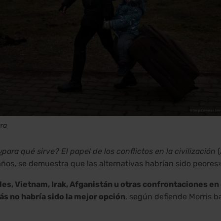
ra
¿para qué sirve? El papel de los conflictos en la civilización
(
s años, se demuestra que las alternativas habrían sido peores
es, Vietnam, Irak, Afganistán u otras confrontaciones en
s no habría sido la mejor opción
, según defiende Morris 