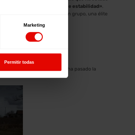
50 años en lograr una aceptable estabilidad»
.
, pero si opera en función de un grupo, una élite
Marketing
Permitir todas
tura Clásica y Arqueología, se ha pasado la