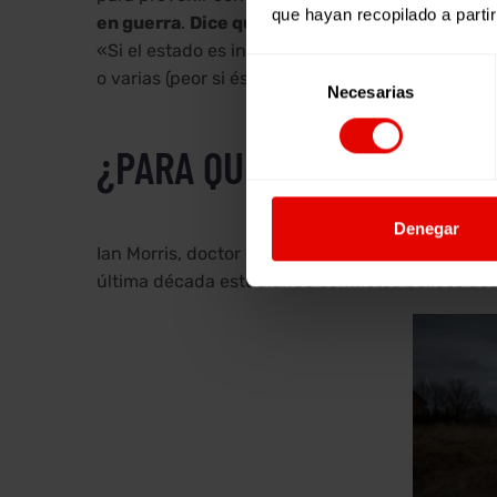
que hayan recopilado a parti
en guerra
.
Dice que, si Afganistán o Somalia l
«Si el estado es inclusivo de los diferentes gru
Selección
o varias (peor si éstas representan alguna iden
Necesarias
de
consentimiento
¿PARA QUÉ SIRVEN LAS G
Denegar
Ian Morris, doctor en Historia por la Universida
última década estudiando conflictos bélicos de