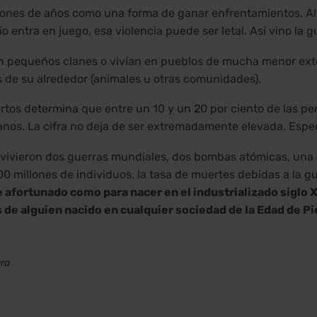
llones de años como una forma de ganar enfrentamientos. Alg
io entra en juego, esa violencia puede ser letal. Así vino la g
 pequeños clanes o vivían en pueblos de mucha menor exten
os de su alrededor (animales u otras comunidades).
tos determina que entre un 10 y un 20 por ciento de las pe
nos. La cifra no deja de ser extremadamente elevada. Espe
e vivieron dos guerras mundiales, dos bombas atómicas, un
00 millones de individuos, la tasa de muertes debidas a la g
e afortunado como para nacer en el industrializado siglo 
de alguien nacido en cualquier sociedad de la Edad de Pi
ra