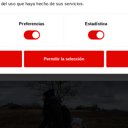
r del uso que haya hecho de sus servicios.
ograran la paz permanente algún día, «tardarían más de 1
pos e intereses hay menos posibilidad de que haya conflictos
tidad), entonces habrá más probabilidades de una guerra».
Preferencias
Estadística
UERRAS?
Permitir la selección
d de Cambridge y profesor en Stanford, es especialista en Cul
sde la Edad de Piedra, hace unos 10.000 años.