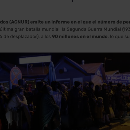
iados (ACNUR) emite un informe en el que el número de pe
a última gran batalla mundial, la Segunda Guerra Mundial (19
6 de desplazados), a los
90 millones en el mundo
, lo que s
.