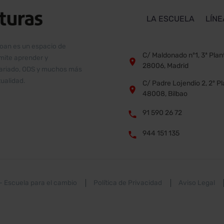
LA ESCUELA
LÍNE
boan es un espacio de
C/ Maldonado nº1, 3ª Plan
rmite aprender y


28006, Madrid
ntariado, ODS y muchos más
ualidad.
C/ Padre Lojendio 2, 2º P


48008, Bilbao
91 590 26 72


944 151 135


 –
Escuela para el cambio
Política de Privacidad
Aviso Legal