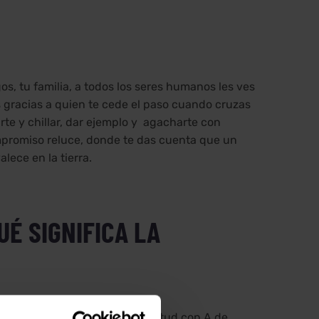
s, tu familia, a todos los seres humanos les ves
s gracias a quien te cede el paso cuando cruzas
arte y chillar, dar ejemplo y agacharte con
mpromiso reluce, donde te das cuenta que un
lece en la tierra.
UÉ SIGNIFICA LA
iso con C de constancia y actitud con A de