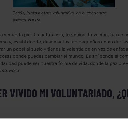
Jesús, junto a otrxs voluntarixs, en el encuentro
estatal VOLPA
segunda piel. La naturaleza, tu vecina, tu vecino, tus amigo
verso y, es ahí donde, desde actos tan pequeños como dar la
rar un papel al suelo y tienes la valentía de en vez de enfad
s cosas donde puedes cambiar el mundo. Es ahí donde el co
daridad puede ser nuestra forma de vida, donde la paz preva
ima, Perú
R VIVIDO MI VOLUNTARIADO, ¿Q
sabilidad, esfuerzo y alegría, es también Actitud. Comprom