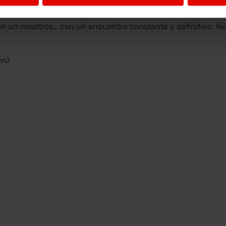
miento y empatía. Conmigo y con los demás. Con nosotros. Ya
on un nosotros… con un encuentro constante y definitivo. Re
erú