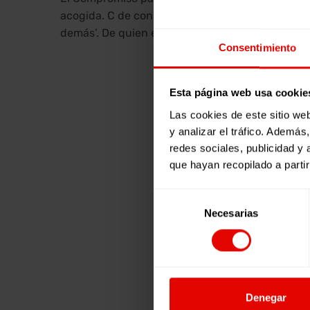
acogida. C de constancia -en el interior tanto o
demás’. De quien era, y de quien soy. De quienes
Consentimiento
Esta página web usa cookie
Las cookies de este sitio we
y analizar el tráfico. Ademá
redes sociales, publicidad y
que hayan recopilado a parti
Selección
Necesarias
de
consentimiento
Denegar