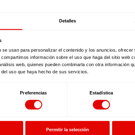
 más que en el exterior- aunque los momentos sean complejos.
 eran, y quienes son. En definitiva, de quienes somos.
Detalles
s
b se usan para personalizar el contenido y los anuncios, ofrecer
s, compartimos información sobre el uso que haga del sitio web 
 análisis web, quienes pueden combinarla con otra información q
r del uso que haya hecho de sus servicios.
Preferencias
Estadística
Carmen y los niños y niñas del Agustino
Permitir la selección