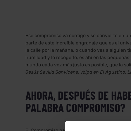
Ese compromiso va contigo y se convierte en una 
parte de este increíble engranaje que es el uni
la calle por la mañana, o cuando ves a alguien ti
humildad y lo recogerlo, es ahí en las pequeña
mundo cada vez más justo es posible, que la soli
Jesús Sevilla Sanvicens, Volpa en El Agustino, L
AHORA, DESPUÉS DE HABE
PALABRA COMPROMISO?
El Compromiso para mí, ahora, además de respon