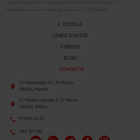
desenvolupament, voluntariat, ODS i molts més temes a
través de cursos e-learning i una secció d’actualitat.
L’ ESCOLA
LÍNIES D’ACCIÓ
CURSOS
BLOG
CONTACTE
C/ Maldonado nº1, 3ª Planta


28006, Madrid
C/ Padre Lojendio 2, 2º Planta


48008, Bilbao
91 590 26 72


944 151 135

