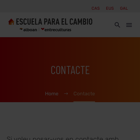
CAS
EUS
GAL
CONTACTE
Home
Contacte
Si voleu posar-vos en contacte amb