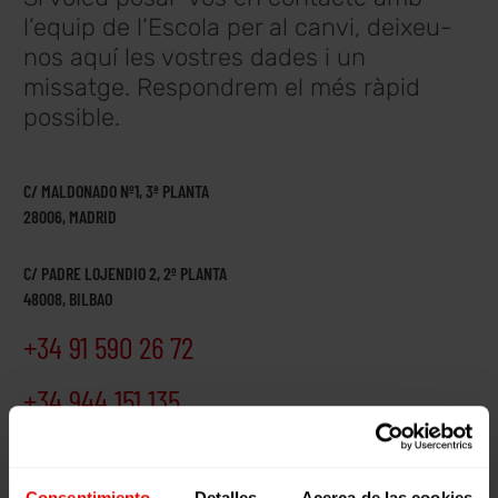
l’equip de l’Escola per al canvi, deixeu-
nos aquí les vostres dades i un
missatge. Respondrem el més ràpid
possible.
C/ MALDONADO Nº1, 3ª PLANTA
28006, MADRID
C/ PADRE LOJENDIO 2, 2º PLANTA
48008, BILBAO
+34 91 590 26 72
+34 944 151 135
Consentimiento
Detalles
Acerca de las cookies