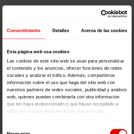
1
Dret a l'educació
Minut
Mobilitat Forçosa
Noticias
1
26 de juny de
Pregunta
2023
Consentimiento
Detalles
Acerca de las cookies
:
1 Minut 1
Camerun
Pregunta :
Esta página web usa cookies
i
Camerun i
República
Las cookies de este sitio web se usan para personalizar
República
Centreafricana
el contenido y los anuncios, ofrecer funciones de redes
Centreafricana
sociales y analizar el tráfico. Además, compartimos
información sobre el uso que haga del sitio web con
TIEMPO DE
nuestros partners de redes sociales, publicidad y análisis
LECTURA:
< 1
web, quienes pueden combinarla con otra información
MINUTO
que les haya proporcionado o que hayan recopilado a
La República
LEER MÁS
partir del uso que haya hecho de sus servicios.
Centreafricana
0
0
i el Camerun
són països
Selección
Necesarias