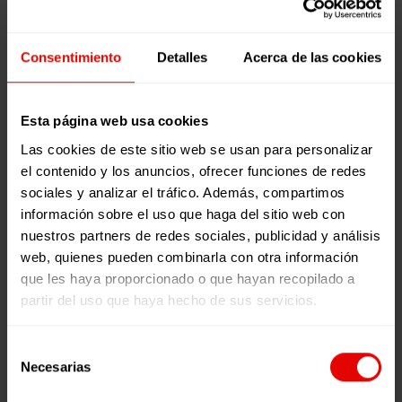
ERRAZISTAREN
Berriak
ERREFERENTZIAK
Justizia Sozio-ingurumena
Consentimiento
Detalles
Acerca de las cookies
Partaidetza eta Gizarte Aldaketa
8 June, 2023
ERRAZISTAREN
ERREFERENTZIAK
Esta página web usa cookies
Las cookies de este sitio web se usan para personalizar
TIEMPO DE
el contenido y los anuncios, ofrecer funciones de redes
LECTURA:
7
sociales y analizar el tráfico. Además, compartimos
MINUTOS
información sobre el uso que haga del sitio web con
Entzun al
LEER MÁS
nuestros partners de redes sociales, publicidad y análisis
duzu inoiz
web, quienes pueden combinarla con otra información
0
0
“ahotsik
que les haya proporcionado o que hayan recopilado a
gabekoei
partir del uso que haya hecho de sus servicios.
ahotsa
ematea”
Selección
esaldia?
Necesarias
de
Artikulu
consentimiento