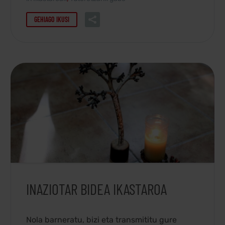
mundu gizatiarrago eta jasangarriagoa
eraikitzeko Nazioarteko Agendaren xedean
GEHIAGO IKUSI
duten inplikaziora.
INAZIOTAR BIDEA IKASTAROA
Nola barneratu, bizi eta transmititu gure