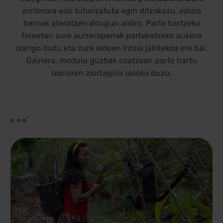
erritmora edo tutorizatuta egin ditzakezu, edizio
berriak ateratzen ditugun aldiro. Parte hartzeko
foroetan zure aurrerapenak partekatzeko aukera
izango duzu eta zure kideen iritzia jakitekoa ere bai.
Gainera,
modulu guztiak
osatzean parte
hartu
izanaren ziurtagiria jasoko duzu.