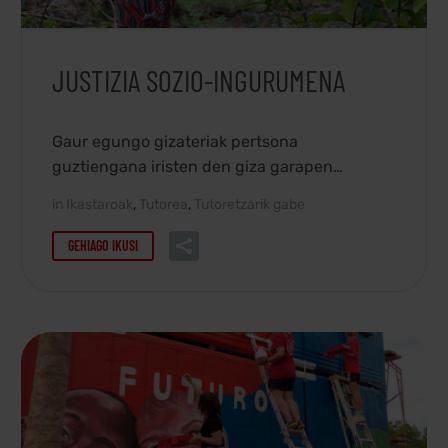
JUSTIZIA SOZIO-INGURUMENA
Gaur egungo gizateriak pertsona
guztiengana iristen den giza garapen
iraunkorra eta iraunkorra bilatzen du.
in
Ikastaroak
,
Tutorea
,
Tutoretzarik gabe
GEHIAGO IKUSI