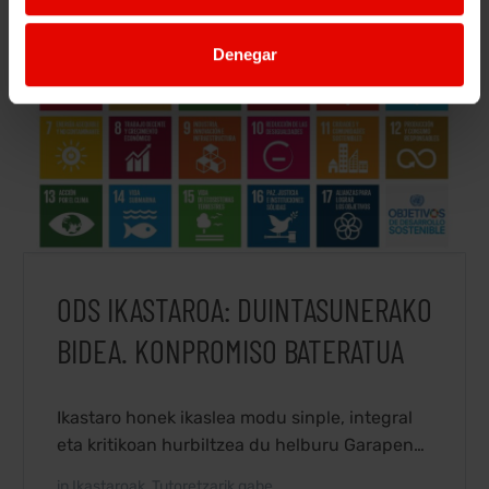
Denegar
ODS IKASTAROA: DUINTASUNERAKO
BIDEA. KONPROMISO BATERATUA
Ikastaro honek ikaslea modu sinple, integral
eta kritikoan hurbiltzea du helburu Garapen
Iraunkorreko Helburuak (GGE) zer diren eta
in
Ikastaroak
,
Tutoretzarik gabe