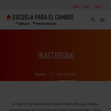
CAS
CAT
GAL
IKASTAROAK
Home
Ikastaroak
E-learning ikastaroak eskaintzen ditugu, modu
atseginean eta bizipenen bidez prestatzeko. Zure