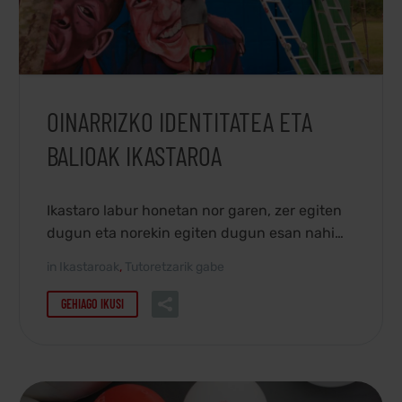
OINARRIZKO IDENTITATEA ETA
BALIOAK IKASTAROA
Ikastaro labur honetan nor garen, zer egiten
dugun eta norekin egiten dugun esan nahi
dizuegu.
in
Ikastaroak
,
Tutoretzarik gabe
GEHIAGO IKUSI