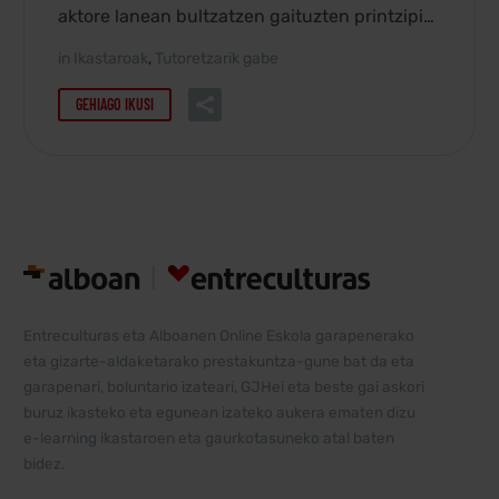
aktore lanean bultzatzen gaituzten printzipio,
uste, balio eta estilo inspiratzaileak?
in
Ikastaroak
,
Tutoretzarik gabe
GEHIAGO IKUSI
Entreculturas eta Alboanen Online Eskola garapenerako
eta gizarte-aldaketarako prestakuntza-gune bat da eta
garapenari, boluntario izateari, GJHei eta beste gai askori
buruz ikasteko eta egunean izateko aukera ematen dizu
e-learning ikastaroen eta gaurkotasuneko atal baten
bidez.