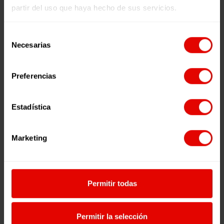
partir del uso que haya hecho de sus servicios.
Selección
Necesarias
de
consentimiento
Preferencias
Estadística
PERTSONETAN ZENTRATUTAKO
Marketing
DISEINU IKASTAROA. GIZARTE
BERRIKUNTZARAKO METODOLOGIA.
in
Ikastaroak
,
Tutoretzarik gabe
Permitir todas
GEHIAGO IKUSI
Permitir la selección