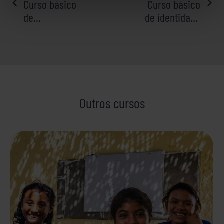
Curso básico
Curso básico
DE
de
de identidade
ENTRADAS
voluntariado
e valores
para o
desenvolvemento
Outros cursos