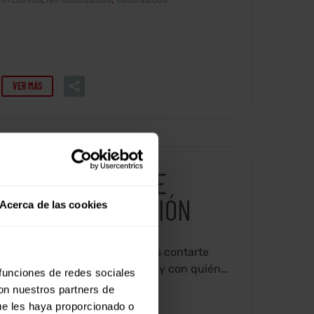
VER MÁS
CURSO BÁSICO DE
IDENTIDAD Y MISIÓN
Acerca de las cookies
En este breve curso queremos contarte
quienes somos, qué hacemos y con quién
 funciones de redes sociales
lo hacemos.
con nuestros partners de
in
Cursos
,
No tutorizados
ue les haya proporcionado o