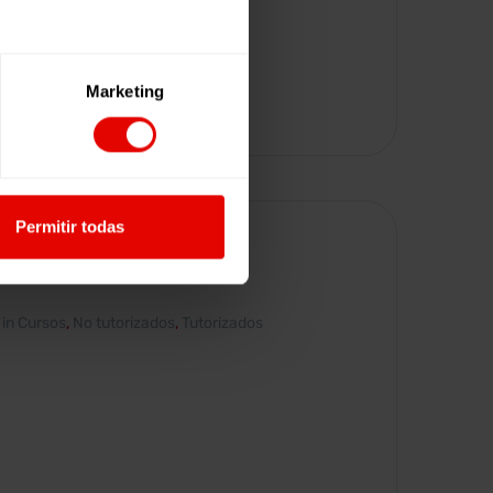
Marketing
VER MÁS
Permitir todas
FRONTERAS
in
Cursos
,
No tutorizados
,
Tutorizados