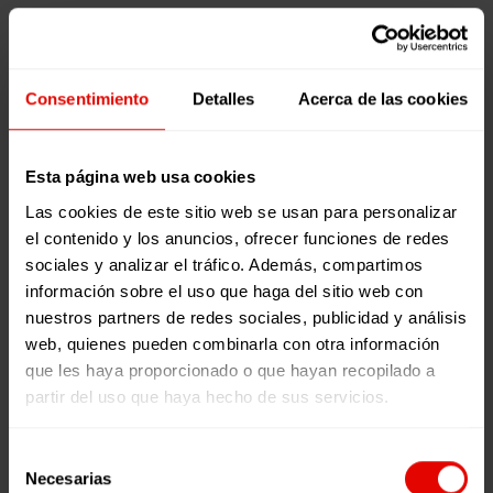
PERSOAS
Mobilidade Forzada
DESPLAZADAS:
Mobilidade Forzada
Podcast
BURUNDI
3 Agosto, 2023
Consentimiento
Detalles
Acerca de las cookies
E
PERSOAS
TANZANIA
DESPLAZADAS:
BURUNDI E
Esta página web usa cookies
TANZANIA
Las cookies de este sitio web se usan para personalizar
el contenido y los anuncios, ofrecer funciones de redes
TIEMPO DE
sociales y analizar el tráfico. Además, compartimos
LECTURA:
< 1
información sobre el uso que haga del sitio web con
MINUTO
nuestros partners de redes sociales, publicidad y análisis
Burundi é o
LEER MÁS
web, quienes pueden combinarla con otra información
terceiro país
que les haya proporcionado o que hayan recopilado a
0
0
máis pobre do
partir del uso que haya hecho de sus servicios.
mundo.
Tamén aquí,
Selección
nos anos 90
Necesarias
de