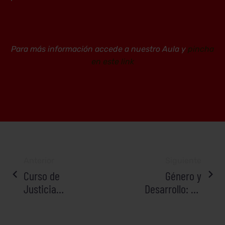
Para más información accede a nuestro Aula y
pincha
en este link
NAVEGACIÓN
Anterior
Siguiente
Curso de
Género y
DE
Justicia
Desarrollo: Un
ENTRADAS
Socioambiental
encuentro en
igualdad