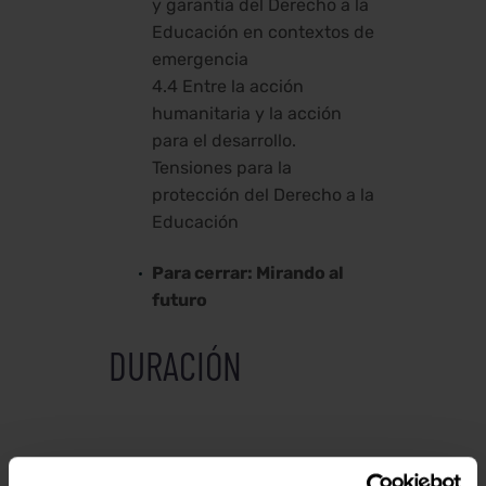
y garantía del Derecho a la
Educación en contextos de
emergencia
4.4 Entre la acción
humanitaria y la acción
para el desarrollo.
Tensiones para la
protección del Derecho a la
Educación
Para cerrar: Mirando al
futuro
DURACIÓN
Se necesitarán
entre 15 y 20h