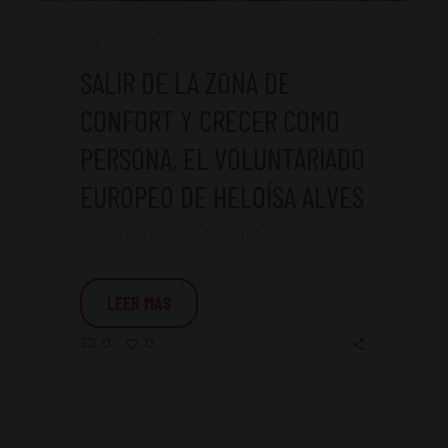
Alves
15 junio, 2026
SALIR DE LA ZONA DE
CONFORT Y CRECER COMO
PERSONA, EL VOLUNTARIADO
EUROPEO DE HELOÍSA ALVES
TIEMPO DE LECTURA:
3
MINUTOS
LEER MÁS
0
0