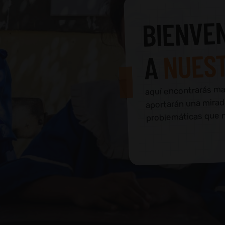
BIENVEN
NUES
A
aquí encontrarás mat
aportarán una mirad
problemáticas que no