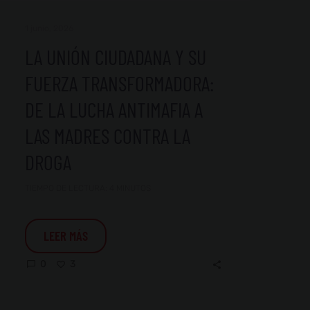
la
1 junio, 2026
droga
LA UNIÓN CIUDADANA Y SU
FUERZA TRANSFORMADORA:
DE LA LUCHA ANTIMAFIA A
LAS MADRES CONTRA LA
DROGA
TIEMPO DE LECTURA:
4
MINUTOS
LEER MÁS
3
0