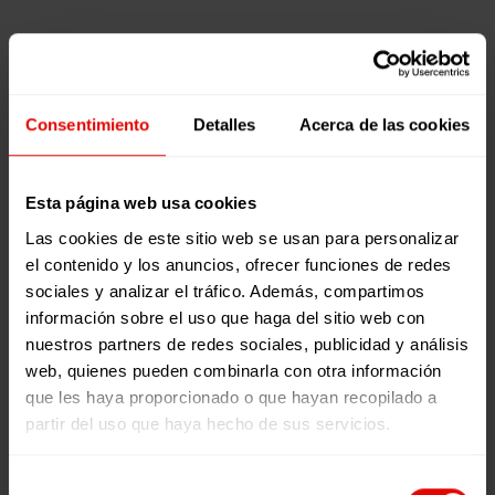
El
Artículos
carnaval
Participación y Cambio Social
como
2 marzo, 2026
ejemplo
El carnaval
Consentimiento
Detalles
Acerca de las cookies
de
como
escucha
ejemplo de
activa
Esta página web usa cookies
escucha
activa
Las cookies de este sitio web se usan para personalizar
el contenido y los anuncios, ofrecer funciones de redes
TIEMPO DE
sociales y analizar el tráfico. Además, compartimos
LECTURA:
4
información sobre el uso que haga del sitio web con
MINUTOS
nuestros partners de redes sociales, publicidad y análisis
LEER MÁS
web, quienes pueden combinarla con otra información
que les haya proporcionado o que hayan recopilado a
0
2
partir del uso que haya hecho de sus servicios.
Selección