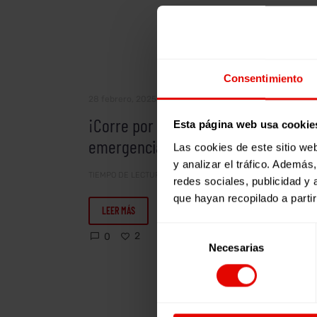
¡Corre
Causas
Movilidad Forzosa
Participación y Cambio Social
Consentimiento
por
Videoteca
la
28 febrero, 2025
infancia
¡Corre por la infancia en
Esta página web usa cookie
en
emergencia!
Las cookies de este sitio we
emergencia!
y analizar el tráfico. Ademá
TIEMPO DE LECTURA:
< 1
MINUTO
redes sociales, publicidad y
que hayan recopilado a parti
LEER MÁS
Selección
2
0
Necesarias
de
consentimiento