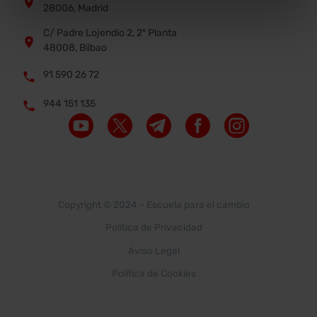


28006, Madrid
C/ Padre Lojendio 2, 2º Planta


48008, Bilbao
91 590 26 72


944 151 135


Copyright © 2024 –
Escuela para el cambio
Política de Privacidad
Aviso Legal
Política de Cookies