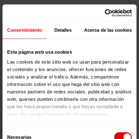
NO
Artículos
PODEMOS
PERDER
19 noviembre,
Consentimiento
Detalles
Acerca de las cookies
LA
2021
ESPERANZA
NO PODEMOS
PERDER LA
Esta página web usa cookies
ESPERANZA
Las cookies de este sitio web se usan para personalizar
el contenido y los anuncios, ofrecer funciones de redes
TIEMPO DE
sociales y analizar el tráfico. Además, compartimos
LECTURA:
4
información sobre el uso que haga del sitio web con
MINUTOS
nuestros partners de redes sociales, publicidad y análisis
Tras dos
LEER MÁS
web, quienes pueden combinarla con otra información
semanas de
0
0
que les haya proporcionado o que hayan recopilado a
negociaciones,
partir del uso que haya hecho de sus servicios.
entrevistas,
reuniones,
Selección
manifestaciones
Necesarias
de