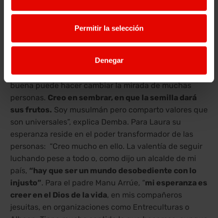
complicada situación de sus países”.
Un futuro con esperanza
Permitir la selección
Desde sus diferentes compromisos, todos ven el
Denegar
futuro con esperanza: “Seguiré luchando contra las
injusticias mientras tenga fuerzas. Una persona
buena puede hacer cambiar la mirada de muchas
personas.
Creo en sembrar, en que la semilla dará
sus frutos.
Soy musulmán pero comparto valores que
son universales”, explica Demba. Para Laura su
esperanza reside en el poder transformador de las
personas: “Creo mucho en ello. La valentía de seguir
luchando pese a todo o, como dijo un alcalde de mi
país,
“hay que ser un mundo desobediente con lo
injusto”
. Para el padre Manu Arrúe, “
mi esperanza es
creer en el Dios de la vida
, en mis compañeros
jesuitas, en organizaciones como Entreculturas o