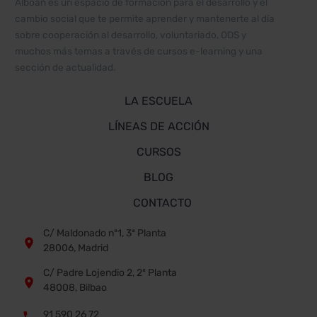
Alboan es un espacio de formación para el desarrollo y el
cambio social que te permite aprender y mantenerte al día
sobre cooperación al desarrollo, voluntariado, ODS y
muchos más temas a través de cursos e-learning y una
sección de actualidad.
LA ESCUELA
LÍNEAS DE ACCIÓN
CURSOS
BLOG
CONTACTO
C/ Maldonado nº1, 3ª Planta


28006, Madrid
C/ Padre Lojendio 2, 2º Planta


48008, Bilbao
91 590 26 72

