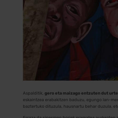
Aspalditik,
gero eta maizago entzuten dut urte
eskaintzea erabakitzen baduzu, egungo lan-merk
baztertuko dituzula, hausnartu behar duzula. e
Erraza da sinesmen horiek eramatea aurkezten za