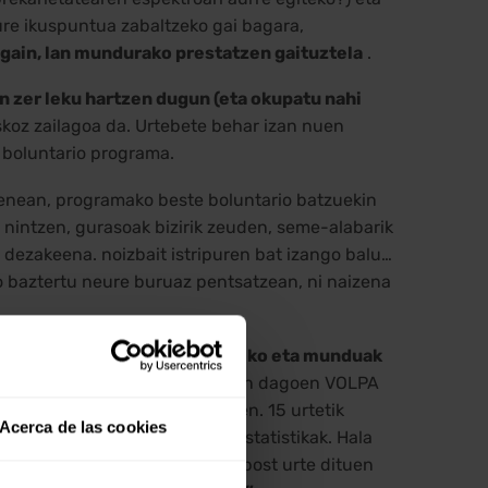
gure ikuspuntua zabaltzeko gai bagara,
gain, lan mundurako prestatzen gaituztela
.
n zer leku hartzen dugun (eta okupatu nahi
skoz zailagoa da. Urtebete behar izan nuen
o boluntario programa.
tzenean, programako beste boluntario batzuekin
 nintzen, gurasoak bizirik zeuden, seme-alabarik
dezakeena. noizbait istripuren bat izango balu…
ko baztertu neure buruaz pentsatzean, ni naizena
rbiltzeko, ulertzeko eta lotzeko eta munduak
kontzen gaitu. Gaur egun Txaden dagoen VOLPA
en dira 5 urte bete baino lehen. 15 urtetik
Acerca de las cookies
, egunkarietako titularetako estatistikak. Hala
atik lau galdu zituena edo hamabost urte dituen