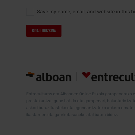
Save my name, email, and website in this b
BIDALI IRUZKINA
Alternative:
Entreculturas eta Alboanen Online Eskola garapenerako 
prestakuntza-gune bat da eta garapenari, boluntario izate
askori buruz ikasteko eta egunean izateko aukera ematen
ikastaroen eta gaurkotasuneko atal baten bidez.