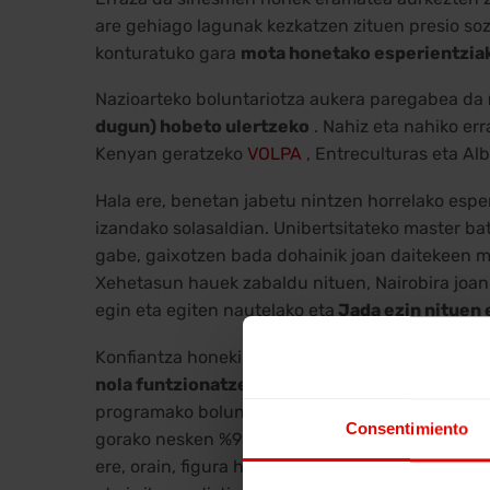
are gehiago lagunak kezkatzen zituen presio sozi
konturatuko gara
mota honetako esperientziak
Nazioarteko boluntariotza aukera paregabea da
dugun) hobeto ulertzeko
. Nahiz eta nahiko er
Kenyan geratzeko
VOLPA
, Entreculturas eta Al
Hala ere, benetan jabetu nintzen horrelako espe
izandako solasaldian. Unibertsitateko master ba
gabe, gaixotzen bada dohainik joan daitekeen m
Xehetasun hauek zabaldu nituen, Nairobira joan 
egin eta egiten nautelako eta
Jada ezin nituen e
Konfiantza honekin erakutsi nahi dut nola bolu
nola funtzionatzen duen hobeto ulertzeko
. M
programako boluntarioetako bat den Carlosen hitz
Consentimiento
gorako nesken %98k genitalen mutilazioa jasan du
ere, orain, figura horiek Moussa bihurtu dira, o