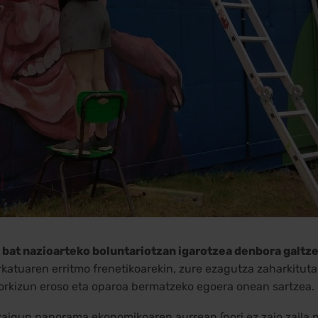
 bat nazioarteko boluntariotzan igarotzea denbora galtze
atuaren erritmo frenetikoarekin, zure ezagutza zaharkituta
torkizun eroso eta oparoa bermatzeko egoera onean sartzea.
igun panorama ekonomikoaren aurrean (nori ez zaio zaila pr