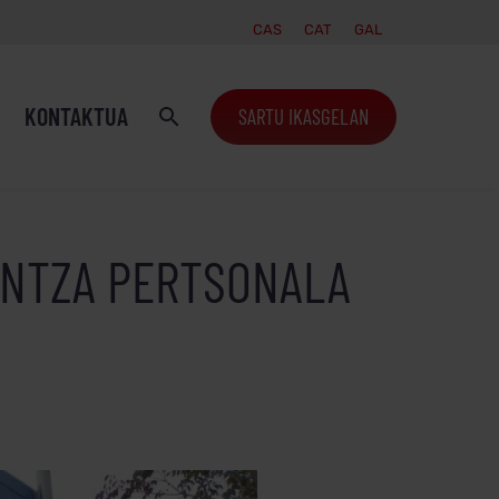
CAS
CAT
GAL
KONTAKTUA
SARTU IKASGELAN
UNTZA PERTSONALA