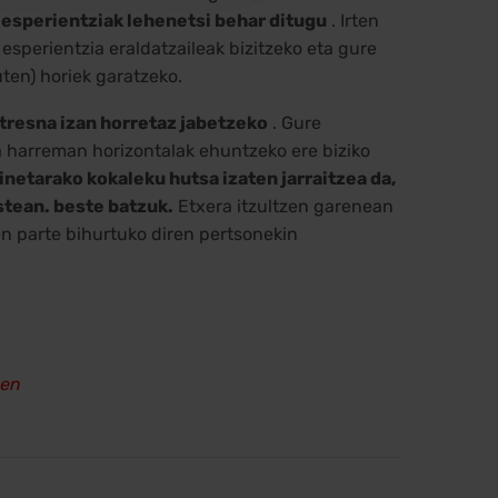
esperientziak lehenetsi behar ditugu
. Irten
sperientzia eraldatzaileak bizitzeko eta gure
ten) horiek garatzeko.
 tresna izan horretaz jabetzeko
. Gure
a harreman horizontalak ehuntzeko ere biziko
inetarako kokaleku hutsa izaten jarraitzea da,
stean. beste batzuk.
Etxera itzultzen garenean
en parte bihurtuko diren pertsonekin
-en