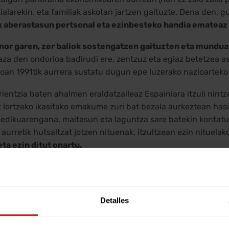
alarekin. eta familiak askotan jartzen gaituzte. Dena den, 
 aberastasun pertsonal eta ezinbesteko handia emateaz 
nor garen, zer baliok sostengatzen gaituzten eta mundua
raza den ondorioa badirudi ere, zentzuz eta egiaz betetzea a
boan 1991tik aurrera sustatu dugun epe luzerako nazioartek
rientzia baten ahalmen eraldatzaileaz Espainiara itzuli nin
t lortzeko ikasitako emakume zuri bat bezala aurkeztean hasi
edikuarengana, maitasun eta laguntza sare batekin kontatu 
aurretik hutsaltzat jotzen nituenak, itzultzean ezin nituela
ta ezin ditut onartu.
ntariotza aukera paregabea den
beste errealitate batzuk hu
undu mailan desberdintasunen arrazoi eta ondorioetan sa
etan, “Sahara hegoaldeko Afrikan, urtero, 5 milioi haur hiltz
Detalles
 Somalian. Hemen bizi aurretik, niretzat ere zenbakiak ziren
ihal-saltzaile jator eta apatiko samarra, bere bost seme-alab