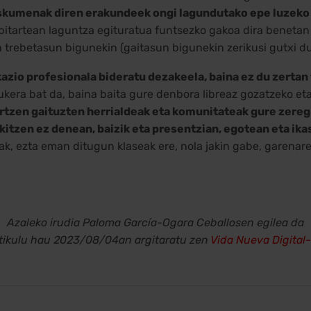
eskumenak diren erakundeek ongi lagundutako epe luzeko 
tartean laguntza egituratua funtsezko gakoa dira benetan e
n trebetasun bigunekin (gaitasun bigunekin zerikusi gutxi du
azio profesionala bideratu dezakeela, baina ez du zertan
ukera bat da, baina baita gure denbora libreaz gozatzeko et
hartzen gaituzten herrialdeak eta komunitateak gure zereg
itzen ez denean, baizik eta presentzian, egotean eta ika
k, ezta eman ditugun klaseak ere, nola jakin gabe, garenar
Azaleko irudia Paloma García-Ogara Ceballosen egilea da
tikulu hau 2023/08/04an argitaratu zen
Vida Nueva Digital