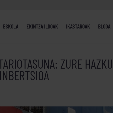
ESKOLA
EKINTZA ILDOAK
IKASTAROAK
BLOGA
TARIOTASUNA: ZURE HAZK
INBERTSIOA