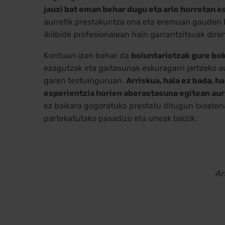
jauzi bat eman behar dugu eta arlo horretan 
aurretik prestakuntza ona eta eremuan gauden bi
ibilbide profesionalean hain garrantzitsuak dire
Kontuan izan behar da
boluntariotzak gure bok
ezagutzak eta gaitasunak eskuragarri jartzeko a
garen testuinguruan.
Arriskua, hala ez bada, 
esperientzia horien aberastasuna egitean aurk
ez baikara gogoratuko prestatu ditugun txostena
partekatutako pasadizo eta uneak baizik.
Ar