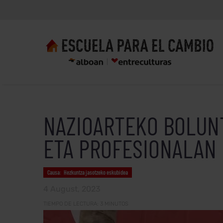
NAZIOARTEKO BOLUN
ETA PROFESIONALAN 
Causa
:
Hezkuntza jasotzeko eskubidea
4 August, 2023
TIEMPO DE LECTURA:
3
MINUTOS