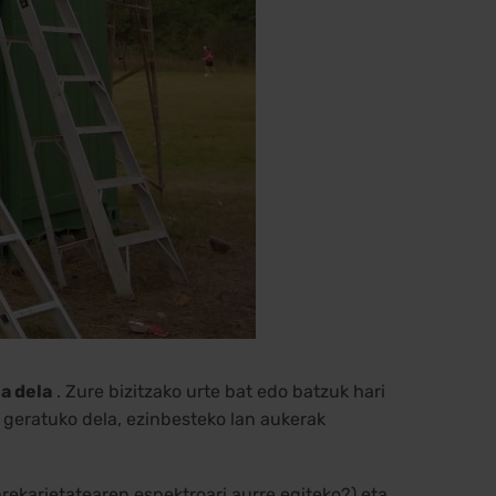
a dela
. Zure bizitzako urte bat edo batzuk hari
 geratuko dela, ezinbesteko lan aukerak
ekarietatearen espektroari aurre egiteko?) eta