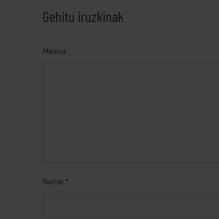
Gehitu iruzkinak
Mezua
Name *