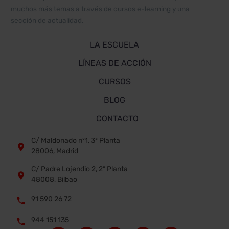
muchos más temas a través de cursos e-learning y una
sección de actualidad.
LA ESCUELA
LÍNEAS DE ACCIÓN
CURSOS
BLOG
CONTACTO
C/ Maldonado nº1, 3ª Planta


28006, Madrid
C/ Padre Lojendio 2, 2º Planta


48008, Bilbao
91 590 26 72


944 151 135

