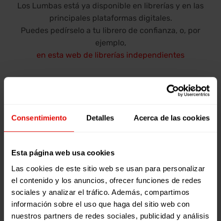
Los Lumbas está ya disponible en librerías y en las
principales plataformas digitales.
Puedes pedírselo a tu librero de confianza, o, por
ejemplo,
en esta web de librerías independientes
Consentimiento
Detalles
Acerca de las cookies
Esta página web usa cookies
Las cookies de este sitio web se usan para personalizar
Añadir comentarios
el contenido y los anuncios, ofrecer funciones de redes
sociales y analizar el tráfico. Además, compartimos
información sobre el uso que haga del sitio web con
Mensaje
nuestros partners de redes sociales, publicidad y análisis