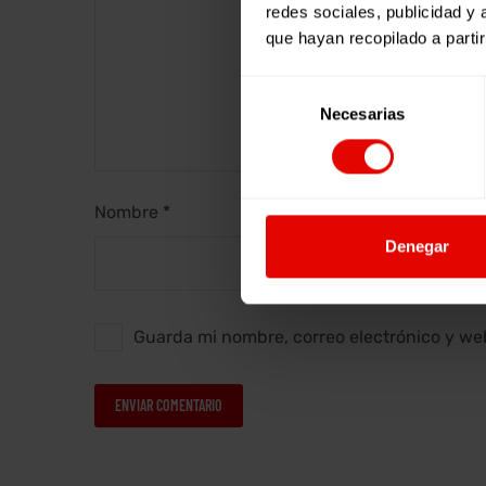
redes sociales, publicidad y
que hayan recopilado a parti
Selección
Necesarias
de
consentimiento
Nombre *
Denegar
Guarda mi nombre, correo electrónico y we
ENVIAR COMENTARIO
Alternative: