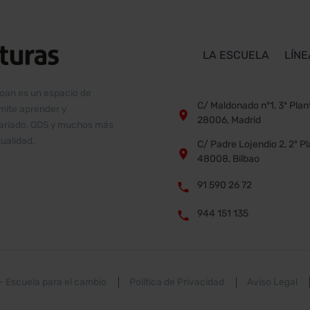
LA ESCUELA
LÍNE
boan es un espacio de
C/ Maldonado nº1, 3ª Plan
rmite aprender y


28006, Madrid
ntariado, ODS y muchos más
ualidad.
C/ Padre Lojendio 2, 2º P


48008, Bilbao
91 590 26 72


944 151 135


 –
Escuela para el cambio
Política de Privacidad
Aviso Legal