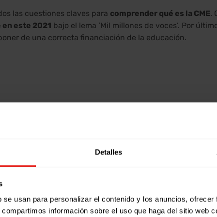
os las cuestiones claves para
comprender qué es la CME
.
e en este 2021
bajo el lema ‘Mil millones de voces’. Por últi
oner de una correcta financiación de la educación.
Detalles
s
b se usan para personalizar el contenido y los anuncios, ofrecer
s, compartimos información sobre el uso que haga del sitio web 