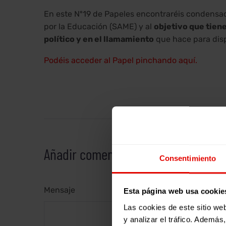
En este Nº19 de Papeles encontraréis condensad
por la Educación (SAME) y al
objetivo que tien
político y en el llamamiento
que hace para disp
Podéis acceder al Papel pinchando aquí.
Añadir comentarios
Consentimiento
Mensaje
Esta página web usa cookie
Las cookies de este sitio we
y analizar el tráfico. Ademá