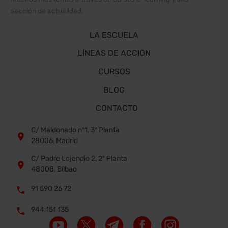
sección de actualidad.
LA ESCUELA
LÍNEAS DE ACCIÓN
CURSOS
BLOG
CONTACTO
C/ Maldonado nº1, 3ª Planta


28006, Madrid
C/ Padre Lojendio 2, 2º Planta


48008, Bilbao
91 590 26 72


944 151 135

