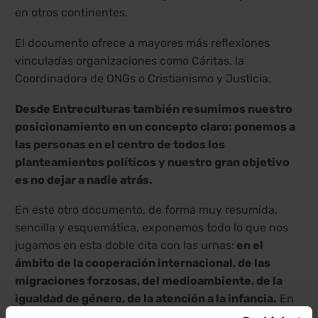
en otros continentes.
El documento ofrece a mayores más reflexiones
vinculadas organizaciones como Cáritas, la
Coordinadora de ONGs o Cristianismo y Justicia.
Desde Entreculturas también resumimos nuestro
posicionamiento en un concepto claro: ponemos a
las personas en el centro de todos los
planteamientos políticos y nuestro gran objetivo
es no dejar a nadie atrás.
En este otro documento, de forma muy resumida,
sencilla y esquemática, exponemos todo lo que nos
jugamos en esta doble cita con las urnas:
en el
ámbito de la cooperación internacional, de las
migraciones forzosas, del medioambiente, de la
igualdad de género, de la atención a la infancia.
En
definitiva, la construcción de una ciudadanía global,