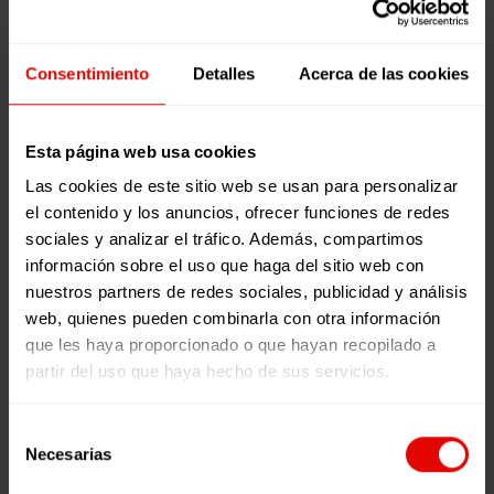
informada, solidaria y comprometida con las causas
globales, capaz de ver más allá de nuestro entorno
Consentimiento
Detalles
Acerca de las cookies
más cercano y de movilizarse ante las injusticias.
Esta página web usa cookies
Las cookies de este sitio web se usan para personalizar
En breve, desde la campaña Hospitalidad del Sector
el contenido y los anuncios, ofrecer funciones de redes
Social de la Compañía de Jesús y desde el Servicio
sociales y analizar el tráfico. Además, compartimos
Jesuita a Refugiados Europa, se elaborará un nuevo
información sobre el uso que haga del sitio web con
documento de cara a las elecciones europeas de
nuestros partners de redes sociales, publicidad y análisis
mayo que también haremos público.
web, quienes pueden combinarla con otra información
que les haya proporcionado o que hayan recopilado a
José Luis Barreiro Areses es coordinador de
partir del uso que haya hecho de sus servicios.
Entreculturas en Galicia y Asturias y periodista
Selección
Para saber más..
Necesarias
de
consentimiento