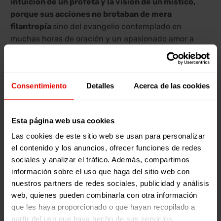
intuición de un profeta y la visión de un místico,
porque sus acciones no brotaban de mera
filantropía
sino del evangelio contemplado en
muchas horas de oración y un apasionado amor a
Jesucristo.
A él no le dio tiempo de ver un mundo transformado.
Pero quizás una de sus frases debería en este campo
Consentimiento
Detalles
Acerca de las cookies
empujarnos al compromiso:
“No me resigno a que,
cuando yo muera, siga el mundo como si yo no
Esta página web usa cookies
hubiera vivido.”
Sin duda en este aspecto como en
otros, el papa Francisco, con su opción decidida por
Las cookies de este sitio web se usan para personalizar
los marginados, refugiados e inmigrantes, sigue sus
el contenido y los anuncios, ofrecer funciones de redes
huellas. Así lo reconoció en su visita al centro de
sociales y analizar el tráfico. Además, compartimos
inmigrantes de Asti, que Arrupe quiso también visitar
información sobre el uso que haga del sitio web con
antes de morir. «Estamos llamados a reconocer en sus
nuestros partners de redes sociales, publicidad y análisis
rostros –ha dicho el papa recientemente- el rostro de
web, quienes pueden combinarla con otra información
que les haya proporcionado o que hayan recopilado a
Cristo, hambriento, sediento, desnudo, enfermo,
partir del uso que haya hecho de sus servicios.
forastero y encarcelado, que nos interpela (cf. Mt