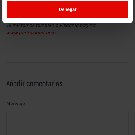
recomendamos leer:
Arrupe. Testigo del siglo XX,
Denegar
profeta del XXI
Para más obras del mismo autor:
consulta esta web
Te invitamos también a visitar la página
www.pedrolamet.com
Añadir comentarios
Mensaje