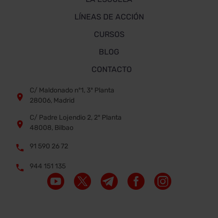
LÍNEAS DE ACCIÓN
CURSOS
BLOG
CONTACTO
C/ Maldonado nº1, 3ª Planta


28006, Madrid
C/ Padre Lojendio 2, 2º Planta


48008, Bilbao
91 590 26 72


944 151 135

