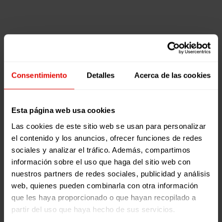
Climabar:
Artículos
cómo
Justicia Socioambiental
Participación y Cambio Social
el
7 abril, 2026
cambio
Climabar:
climático
cómo el
pasó
Consentimiento
Detalles
Acerca de las cookies
cambio
de
climático
dar
pasó de dar
Esta página web usa cookies
pereza
pereza a
a
Las cookies de este sitio web se usan para personalizar
despertar
despertar
el contenido y los anuncios, ofrecer funciones de redes
interés
interés
sociales y analizar el tráfico. Además, compartimos
información sobre el uso que haga del sitio web con
TIEMPO DE
nuestros partners de redes sociales, publicidad y análisis
LECTURA:
3
web, quienes pueden combinarla con otra información
MINUTOS
que les haya proporcionado o que hayan recopilado a
LEER MÁS
partir del uso que haya hecho de sus servicios.
0
1