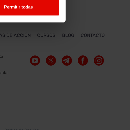
Permitir todas
AS DE ACCIÓN
CURSOS
BLOG
CONTACTO
ta
lanta