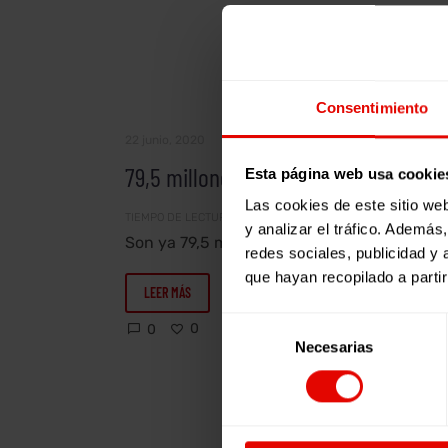
79,5
Artículos
Consentimiento
millones
de
22 junio, 2020
rostros
79,5 millones de rostros
Esta página web usa cookie
Las cookies de este sitio we
TIEMPO DE LECTURA:
3
MINUTOS
y analizar el tráfico. Ademá
Son ya 79,5 millones las personas que
redes sociales, publicidad y
se encuentran desplazadas
que hayan recopilado a parti
forzosamente en el mundo. De nuevo,
LEER MÁS
la cifra no ha…
Selección
0
0
Necesarias
de
consentimiento