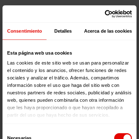
VOLUNTARIADO:
Artículos
CONCIENCIACIÓN
Y
14 diciembre, 2021
TRANSFORMACIÓN
Consentimiento
Detalles
Acerca de las cookies
VOLUNTARIADO:
CONCIENCIACIÓN
Y
Esta página web usa cookies
TRANSFORMACIÓN
Las cookies de este sitio web se usan para personalizar
el contenido y los anuncios, ofrecer funciones de redes
TIEMPO DE
sociales y analizar el tráfico. Además, compartimos
LECTURA:
6
información sobre el uso que haga del sitio web con
MINUTOS
nuestros partners de redes sociales, publicidad y análisis
¿Y si nos
LEER MÁS
web, quienes pueden combinarla con otra información
aproximáramos
0
0
que les haya proporcionado o que hayan recopilado a
al
partir del uso que haya hecho de sus servicios.
voluntariado
desde la
Selección
mirada de la
Necesarias