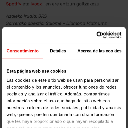
Spotify
eta
Ivoox
-en ere entzun gaitzakezu
Azaleko irudia: JRS
Sarrerako abestia: Salomé – Diamond Platnumz
Consentimiento
Detalles
Acerca de las cookies
Esta página web usa cookies
Las cookies de este sitio web se usan para personalizar
el contenido y los anuncios, ofrecer funciones de redes
Escuela Para El Cambio
sociales y analizar el tráfico. Además, compartimos
información sobre el uso que haga del sitio web con
El Blog de la Escuela para el Cambio es
nuestros partners de redes sociales, publicidad y análisis
el espacio de reflexión y formación en
web, quienes pueden combinarla con otra información
derechos humanos de Entreculturas.
que les haya proporcionado o que hayan recopilado a