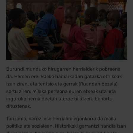
Burundi munduko hirugarren herrialderik pobreena
da. Hemen ere, 90eko hamarkadan gatazka etnikoak
izan ziren, eta tentsio eta gerrak (Ruandan bezala)
sortu ziren, milaka pertsona euren etxeak utzi eta
inguruko herrialdeetan aterpe bilatzera behartu
dituztenak.
Tanzania, berriz, oso herrialde egonkorra da maila
politiko eta sozialean. Historikoki garrantzi handia izan