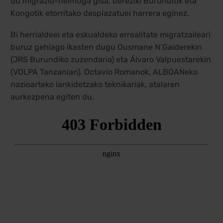
du migrazio-helmuga gisa, bereziki Burunditik eta
Kongotik etorritako desplazatuei harrera eginez.
Bi herrialdeei eta eskualdeko errealitate migratzaileari
buruz gehiago ikasten dugu Ousmane N’Gaiderekin
(JRS Burundiko zuzendaria) eta Álvaro Valpuestarekin
(VOLPA Tanzanian). Octavio Romanok, ALBOANeko
nazioarteko lankidetzako teknikariak, atalaren
aurkezpena egiten du.