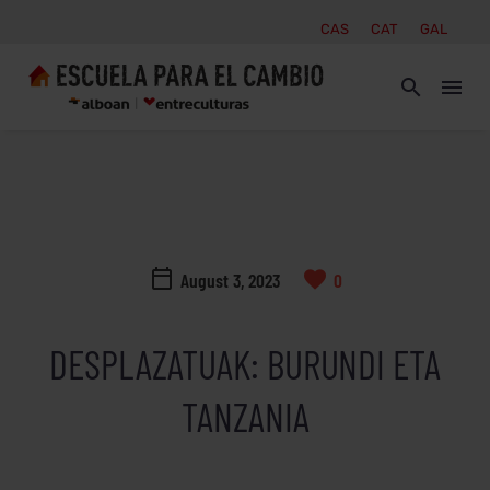
CAS
CAT
GAL
August 3, 2023
0
DESPLAZATUAK: BURUNDI ETA
TANZANIA