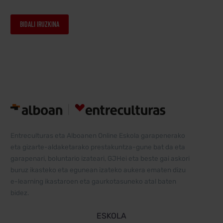
BIDALI IRUZKINA
Alternative:
Entreculturas eta Alboanen Online Eskola garapenerako
eta gizarte-aldaketarako prestakuntza-gune bat da eta
garapenari, boluntario izateari, GJHei eta beste gai askori
buruz ikasteko eta egunean izateko aukera ematen dizu
e-learning ikastaroen eta gaurkotasuneko atal baten
bidez.
ESKOLA