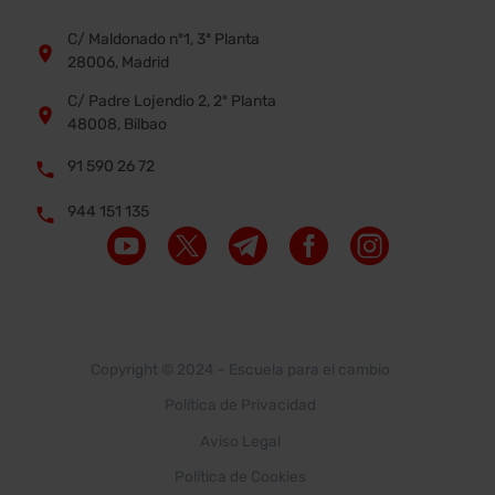
C/ Maldonado nº1, 3ª Planta


28006, Madrid
C/ Padre Lojendio 2, 2º Planta


48008, Bilbao
91 590 26 72


944 151 135


Copyright © 2024 –
Escuela para el cambio
Política de Privacidad
Aviso Legal
Política de Cookies