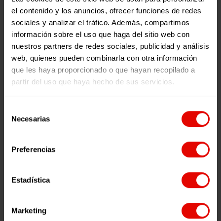
nivel mundial
crisis en la
el contenido y los anuncios, ofrecer funciones de redes
es grave.
que ya
Líderes
sociales y analizar el tráfico. Además, compartimos
Artículos
Según la
estábamos
en
información sobre el uso que haga del sitio web con
UNESCO, para
inmersos en
situaciones
6 octubre, 2020
nuestros partners de redes sociales, publicidad y análisis
alcanzar la
el mundo
de
web, quienes pueden combinarla con otra información
Líderes en
universalización…
educativo.
crisis
que les haya proporcionado o que hayan recopilado a
situaciones
Esta crisis…
que
partir del uso que haya hecho de sus servicios.
de crisis que
reimaginan
reimaginan
el
Selección
el futuro
futuro
Necesarias
de
consentimiento
TIEMPO DE
LECTURA:
3
Preferencias
MINUTOS
La vida sin
LEER MÁS
Estadística
Educación no
0
0
se sostiene.
Éste es uno
Marketing
de los