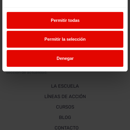
mensajes más
claros y
Permitir todas
directos que
Entreculturas
está…
Permitir la selección
La Escuela Escuela para el Cambio de Entreculturas y
Alboan es un espacio de formación para el desarrollo y el
cambio social que te permite aprender y mantenerte al día
Denegar
sobre cooperación al desarrollo, voluntariado, ODS y
muchos más temas a través de cursos e-learning y una
sección de actualidad.
LA ESCUELA
LÍNEAS DE ACCIÓN
CURSOS
BLOG
CONTACTO