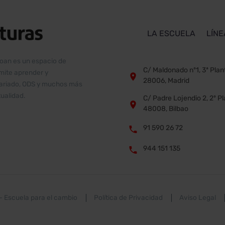
LA ESCUELA
LÍNE
boan es un espacio de
C/ Maldonado nº1, 3ª Plan
rmite aprender y


28006, Madrid
ntariado, ODS y muchos más
ualidad.
C/ Padre Lojendio 2, 2º P


48008, Bilbao
91 590 26 72


944 151 135


 –
Escuela para el cambio
Política de Privacidad
Aviso Legal