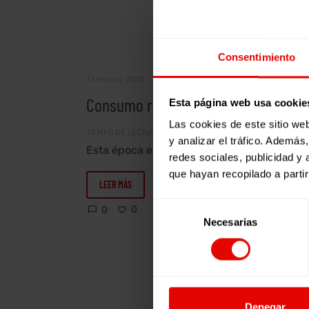
Consumo
Artículos
Consentimiento
responsable
y
13 marzo, 2018
justo
Consumo responsable y justo
Esta página web usa cookie
Las cookies de este sitio we
TIEMPO DE LECTURA:
2
MINUTOS
y analizar el tráfico. Ademá
Esta época en donde nuestro
redes sociales, publicidad y
consumo se dispara y donde nos
que hayan recopilado a parti
hacemos buenos propósitos para el
LEER MÁS
próximo año, es un…
Selección
0
0
Necesarias
de
consentimiento
La
Artículos
Denegar