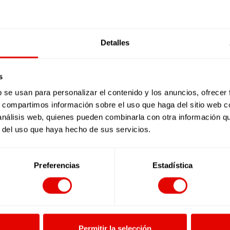
Otra
Artículos
Detalles
forma
de
13 marzo, 2018
entender
Otra forma de entender la
s
la
economía es posible
b se usan para personalizar el contenido y los anuncios, ofrecer
economía
s, compartimos información sobre el uso que haga del sitio web 
es
TIEMPO DE LECTURA:
5
MINUTOS
 análisis web, quienes pueden combinarla con otra información q
posible
Los mercados, el beneficio, la
r del uso que haya hecho de sus servicios.
competitividad, el éxito,… son
conceptos esencialmente egoístas y
LEER MÁS
materialistas sobre los cuales se
Preferencias
Estadística
0
0
mueven los…
Permitir la selección