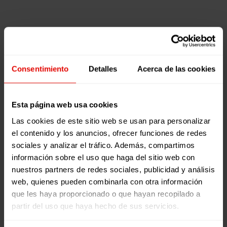
EL
que incorpora
Libros
Artículos
Artículos
VÍNCULO
las
que
ENTRE
dimensiones
vuelan:
22 febrero, 2021
13 noviembre,
LA
humanas y
Senderos
2019
EL VÍNCULO
PARTICIPACIÓN
sociales….
de
Libros que
ENTRE LA
CIUDADANA
libertad
vuelan:
Consentimiento
Detalles
Acerca de las cookies
PARTICIPACIÓN
Y
Senderos de
CIUDADANA Y
LA
libertad
LA JUSTICIA
JUSTICIA
Esta página web usa cookies
SOCIAL
SOCIAL
TIEMPO DE
Las cookies de este sitio web se usan para personalizar
LECTURA:
< 1
el contenido y los anuncios, ofrecer funciones de redes
TIEMPO DE
MINUTO
sociales y analizar el tráfico. Además, compartimos
LECTURA:
4
Abrimos una
LEER MÁS
información sobre el uso que haga del sitio web con
MINUTOS
nueva
nuestros partners de redes sociales, publicidad y análisis
Hay que
LEER MÁS
0
0
sección en la
web, quienes pueden combinarla con otra información
empezar
0
0
Escuela
que les haya proporcionado o que hayan recopilado a
diferenciando
Online: Libros
partir del uso que haya hecho de sus servicios.
entre
que vuelan,
problemas