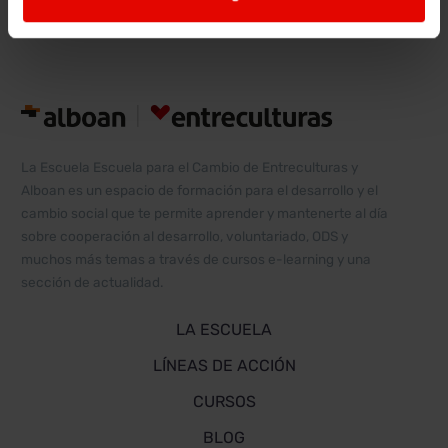
por
excelencia. El
2 de febrero,
en Sevilla, el
cine español
tiene su…
La Escuela Escuela para el Cambio de Entreculturas y
Alboan es un espacio de formación para el desarrollo y el
cambio social que te permite aprender y mantenerte al día
sobre cooperación al desarrollo, voluntariado, ODS y
muchos más temas a través de cursos e-learning y una
sección de actualidad.
LA ESCUELA
LÍNEAS DE ACCIÓN
CURSOS
BLOG