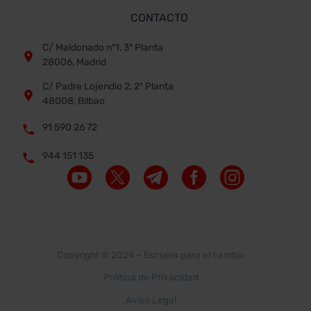
CONTACTO
C/ Maldonado nº1, 3ª Planta


28006, Madrid
C/ Padre Lojendio 2, 2º Planta


48008, Bilbao
91 590 26 72


944 151 135


Copyright © 2024 –
Escuela para el cambio
Política de Privacidad
Aviso Legal