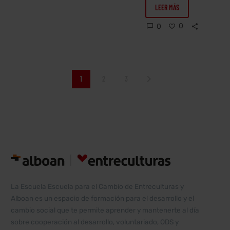
Vernor Muñoz
LEER MÁS
Éste es uno
ha
de los
0
0
desarrollado
mensajes más
una carrera
claros y
interdisciplinaria
directos que
que incorpora
Entreculturas
1
2
3
educación,
está…
investigación
y escritura,
un recorrido
profesional
reconocido
con el
‘Premio…
La Escuela Escuela para el Cambio de Entreculturas y
Alboan es un espacio de formación para el desarrollo y el
cambio social que te permite aprender y mantenerte al día
sobre cooperación al desarrollo, voluntariado, ODS y