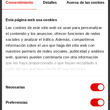
el apoyo de
absolutamente
PAPELES
¿QUÉ
Consentimiento
Detalles
Acerca de las cookies
Papeles de Entreculturas
Artículos
entidades de
excepcionales:
DE
ES
la sociedad…
fenómenos
ENTRECULTURAS:
EDUCACIÓN
21 diciembre, 2021
18 febrero, 2021
meteorológicos
EDUCACIÓN
EN
Esta página web usa cookies
PAPELES DE
¿QUÉ ES
extremos,
E
EMERGENCIA?
Las cookies de este sitio web se usan para personalizar
ENTRECULTURAS:
EDUCACIÓN
desabastecimientos
INTERCULTURALIDAD
el contenido y los anuncios, ofrecer funciones de redes
EDUCACIÓN
EN
de múltiples
sociales y analizar el tráfico. Además, compartimos
E
EMERGENCIA?
bienes,
información sobre el uso que haga del sitio web con
INTERCULTURALIDAD
grandes crisis
nuestros partners de redes sociales, publicidad y análisis
TIEMPO DE
económicas
web, quienes pueden combinarla con otra información
LECTURA:
4
TIEMPO DE
que se…
que les haya proporcionado o que hayan recopilado a
MINUTOS
LECTURA:
< 1
partir del uso que haya hecho de sus servicios.
“Es un final
LEER MÁS
MINUTO
bonito para
La pandemia
LEER MÁS
0
0
Selección
una historia
provocada
0
0
Necesarias
de
que tendría
por la Covid-
consentimiento
que haber
19 está
sido trágica,
ahondando
Preferencias
pero que no
las brechas
PAPELES
La