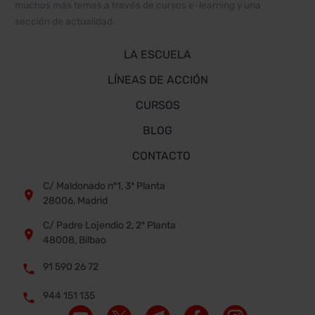
muchos más temas a través de cursos e-learning y una
sección de actualidad.
LA ESCUELA
LÍNEAS DE ACCIÓN
CURSOS
BLOG
CONTACTO
C/ Maldonado nº1, 3ª Planta


28006, Madrid
C/ Padre Lojendio 2, 2º Planta


48008, Bilbao
91 590 26 72


944 151 135

