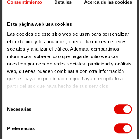
MINUTO
cumpleaños!
Consentimiento
Detalles
Acerca de las cookies
0
0
¿Sabías que
LEER MÁS
Volpa nació
hay tres
en 1991 y este
0
0
formas de
Esta página web usa cookies
año
realizar un
cumplimos
Las cookies de este sitio web se usan para personalizar
voluntariado
los 30…
el contenido y los anuncios, ofrecer funciones de redes
con
definitivamente
TRANSFORMAR
Tan
sociales y analizar el tráfico. Además, compartimos
Artículos
Artículos
Entreculturas?
nos vamos
PERSONAS
lejos
información sobre el uso que haga del sitio web con
Nos hemos
nuestros partners de redes sociales, publicidad y análisis
haciendo
PARA
y
10 diciembre,
31 octubre, 2019
puesto en
web, quienes pueden combinarla con otra información
mayores y
TRANSFORMAR
tan
2020
Tan lejos y
contacto con
que les haya proporcionado o que hayan recopilado a
es…
EL
cerca:
TRANSFORMAR
tan cerca:
un/una
partir del uso que haya hecho de sus servicios.
MUNDO
mi
PERSONAS
mi
representante
Experiencia
PARA
Experiencia
de…
Sur
Selección
TRANSFORMAR
Sur
Necesarias
de
EL MUNDO
consentimiento
TIEMPO DE
TIEMPO DE
Preferencias
LECTURA:
3
LECTURA:
< 1
MINUTOS