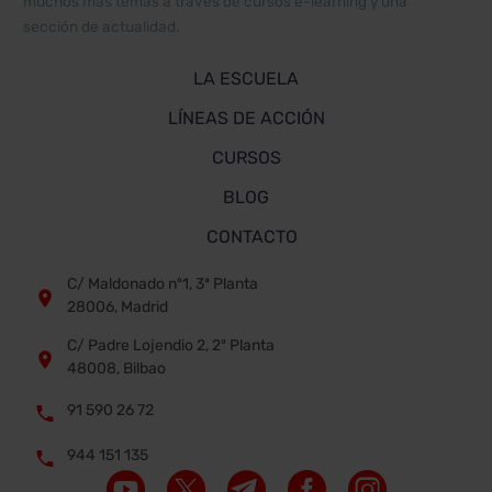
muchos más temas a través de cursos e-learning y una
sección de actualidad.
LA ESCUELA
LÍNEAS DE ACCIÓN
CURSOS
BLOG
CONTACTO
C/ Maldonado nº1, 3ª Planta


28006, Madrid
C/ Padre Lojendio 2, 2º Planta


48008, Bilbao
91 590 26 72


944 151 135

