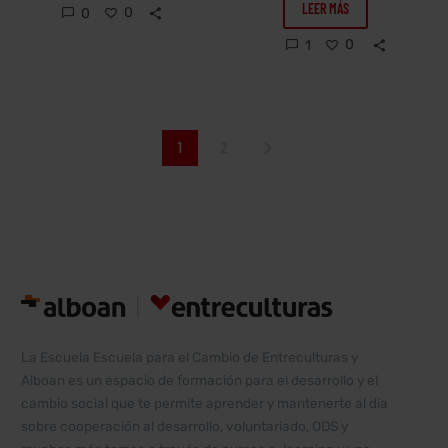
celebra el día
Tras volver de
LEER MÁS
0
0
de la
México donde
0
1
cooperación,
estuve
el día de las
realizando
personas
Experiencia
cooperantes,
Sur, la
1
2
y queremos
delegación de
aprovechar la
Asturias de
oportunidad
Entreculturas
para…
me preguntó
si podía
profundizar…
La Escuela Escuela para el Cambio de Entreculturas y
Alboan es un espacio de formación para el desarrollo y el
cambio social que te permite aprender y mantenerte al día
sobre cooperación al desarrollo, voluntariado, ODS y